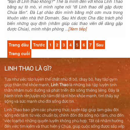
"Bạn đi Linh thao không?" Thế là mình đến với khóa Linh Thao
bằng sự tò mò, vì mình nghe nói "đi Linh thao dễ gặp được
Chúa lắm". Đà Lạt chào đón mình bằng một cơn mưa trong
khuôn viên nhà thờ Domain. Sau khi được Cha đặc trách phổ
biến những quy định (nhằm giúp các thao viên dễ dàng gặp
được Chúa), mình nhận phòng ...
[Xem tiếp]
Trang đầu
Trước
1
2
3
4
5
6
7
Sau
Trang cuối
LINH THAO LÀ GÌ?
Tựa như việc tập luyện thể chất như đi bộ, chạy bộ, hay tập gym
giúp thân thể khỏe mạnh,
Linh Thao
là những bài tập luyện tinh
thần nhằm nuôi dưỡng và phát triển đời sống thiêng liêng. Đây là
hành trình rèn luyện nội tâm để tâm hồn khỏe mạnh, tìm thấy sự
sống và sức mạnh cho đời sống đức tin.
Linh Thao bao gồm các phương thức luyện tập giúp làm giàu đời
sống nội tâm: từ việc chuẩn bị, chỉnh đốn đời sống nội tâm, cho đến
việc loại bỏ những quyến luyến không phù hợp. Tất cả nhằm hướng
đến việc tìm kiếm và thực hiện ý Chúa, giúp cuộc sống được sắp xếp