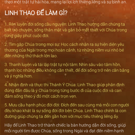
theo một trật tự hài hòa, mang lại lợi ích thiêng liêng và sự bình an.
LINH THAO ĐỂ LÀM GÌ?
1. Rèn luyện đời sống cầu nguyện: Linh Thao hướng dẫn chúng ta
biết trò chuyện, sống thân mật và gắn bó mật thiết với Chúa trong
từng giây phút cuộc đời.
2. Tìm gặp Chúa trong mọi sự: Học cách nhận ra sự hiện diện yêu
thương của Ngài trong mọi hoàn cảnh, từ những niềm vui nhỏ bé
đến những thử thách lớn lao.
3. Thanh luyện và tái lập trật tự nội tâm: Nhìn sâu vào tâm hồn,
thanh lọc những điều không cần thiết, để đời sống trở nên cân bằng
và ý nghĩa hơn.
4. Nhận định và thực thi Thánh Ý Chúa: Linh Thao giúp phân định
đúng đắn đâu là ý Chúa trong từng bước đi của cuộc đời và can
đảm sống theo ý đó một cách trọn vẹn.
5. Mưu cầu hạnh phúc đời đời: Đích đến sau cùng mà mỗi con người
đều khao khát là sự sống đời đời bên Chúa. Linh Thao chính là con
đường giúp chúng ta đến gần hơn với mục tiêu thiêng liêng ấy.
Hãy để Linh Thao trở thành chiếc la bàn hướng dẫn đời sống, giúp
mỗi người tìm được Chúa, sống trong Ngài và đạt đến niềm hạnh