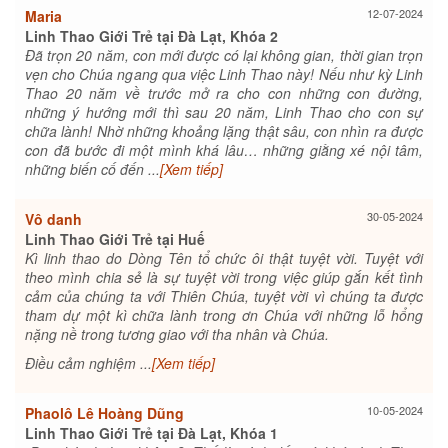
12-07-2024
Maria
Linh Thao Giới Trẻ tại Đà Lạt, Khóa 2
Đã trọn 20 năm, con mới được có lại không gian, thời gian trọn
vẹn cho Chúa ngang qua việc Linh Thao này! Nếu như kỳ Linh
Thao 20 năm về trước mở ra cho con những con đường,
những ý hướng mới thì sau 20 năm, Linh Thao cho con sự
chữa lành! Nhờ những khoảng lặng thật sâu, con nhìn ra được
con đã bước đi một mình khá lâu… những giằng xé nội tâm,
những biến cố đến ...
[Xem tiếp]
30-05-2024
Vô danh
Linh Thao Giới Trẻ tại Huế
Kì linh thao do Dòng Tên tổ chức ôi thật tuyệt vời. Tuyệt với
theo mình chia sẻ là sự tuyệt vời trong việc giúp gắn kết tình
cảm của chúng ta với Thiên Chúa, tuyệt vời vì chúng ta được
tham dự một kì chữa lành trong ơn Chúa với những lỗ hổng
nặng nề trong tương giao với tha nhân và Chúa.
Điều cảm nghiệm ...
[Xem tiếp]
10-05-2024
Phaolô Lê Hoàng Dũng
Linh Thao Giới Trẻ tại Đà Lạt, Khóa 1