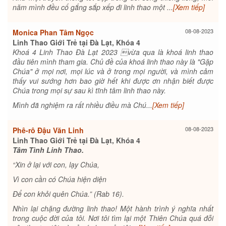
năm mình đều cố gắng sắp xếp đi linh thao một ...
[Xem tiếp]
08-08-2023
Monica Phan Tâm Ngọc
Linh Thao Giới Trẻ tại Đà Lạt, Khóa 4
Khoá 4 Linh Thao Đà Lạt 2023 vừa qua là khoá linh thao
đầu tiên mình tham gia. Chủ đề của khoá linh thao này là "Gặp
Chúa" ở mọi nơi, mọi lúc và ở trong mọi người, và mình cảm
thấy vui sướng hơn bao giờ hết khi được ơn nhận biết được
Chúa trong mọi sự sau kì tĩnh tâm linh thao này.
Mình đã nghiệm ra rất nhiều điều mà Chú...
[Xem tiếp]
08-08-2023
Phê-rô Đậu Văn Linh
Linh Thao Giới Trẻ tại Đà Lạt, Khóa 4
Tâm Tình Linh Thao.
“Xin ở lại với con, lạy Chúa,
Vì con cần có Chúa hiện diện
Để con khỏi quên Chúa.” (Rab 16).
Nhìn lại chặng đường linh thao! Một hành trình ý nghĩa nhất
trong cuộc đời của tôi. Nơi tôi tìm lại một Thiên Chúa quá đỗi