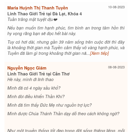
10-08-2023
Maria Huỳnh Thị Thanh Tuyền
Linh Thao Giới Trẻ tại Đà Lạt, Khóa 4
Tuần trăng mật tuyệt dịu❤️
Nếu bạn muốn tìm hạnh phúc, tìm bình an trong tâm hồn thì
hy vọng rằng bạn sẽ đọc hết bài này.
Tuy có hơi dài, nhưng gần 39 năm sống trên cuộc đời thì đây
là khoảng thời gian mà Tuyền cảm thấy vô vàng hạnh phúc, và
Tuyền đã làm gì trong khoảng thời gian n&...
[Xem tiếp]
08-08-2023
Nguyễn Ngọc Giám
Linh Thao Giới Trẻ tại Cần Thơ
Hè này, mình đi linh thao
Mình đã có 4 ngày sầu khổ?
Mình đòi điều khiển Thần Khí?
Mình đã tìm thấy Đức Mẹ như nguồn trợ lực?
Mình được Chúa Thánh Thần dạy dỗ theo cách không ngờ?
Như một truyền thống tốt đẹp trong đời sống thiêng liêng, mỗi