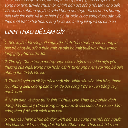
sống nội tâm: từ việc chuẩn bị, chỉnh đốn đời sống nội tâm, cho đến
việc loại bỏ những quyến luyến không phù hợp. Tất cả nhằm hướng
đến việc tìm kiếm và thực hiện ý Chúa, giúp cuộc sống được sắp xếp
theo một trật tự hài hòa, mang lại lợi ích thiêng liêng và sự bình an.
LINH THAO ĐỂ LÀM GÌ?
1. Rèn luyện đời sống cầu nguyện: Linh Thao hướng dẫn chúng ta
biết trò chuyện, sống thân mật và gắn bó mật thiết với Chúa trong
từng giây phút cuộc đời.
2. Tìm gặp Chúa trong mọi sự: Học cách nhận ra sự hiện diện yêu
thương của Ngài trong mọi hoàn cảnh, từ những niềm vui nhỏ bé đến
những thử thách lớn lao.
3. Thanh luyện và tái lập trật tự nội tâm: Nhìn sâu vào tâm hồn, thanh
lọc những điều không cần thiết, để đời sống trở nên cân bằng và ý
nghĩa hơn.
4. Nhận định và thực thi Thánh Ý Chúa: Linh Thao giúp phân định
đúng đắn đâu là ý Chúa trong từng bước đi của cuộc đời và can đảm
sống theo ý đó một cách trọn vẹn.
5. Mưu cầu hạnh phúc đời đời: Đích đến sau cùng mà mỗi con người
đều khao khát là sự sống đời đời bên Chúa. Linh Thao chính là con