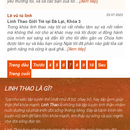
yêu thương tôi, và cả các bạn của tôi ...
[Xem tiếp]
23-07-2023
Lê vũ tú linh
Linh Thao Giới Trẻ tại Đà Lạt, Khóa 3
Trong khóa linh thao này tôi có rất nhiều tâm sự và nỗi niềm
mà không thể nói cho ai khác may mà tôi được vị đồng hành
của mình soi sáng và dẫn lối cho tôi đến gần vs Chúa hơn
được tâm sự và bầu bạn cùng Ngài tôi đã phần nào giải tỏa cái
gánh nặng mà cũng k quá gh&...
[Xem tiếp]
Trang đầu
Trước
4
5
6
7
8
9
10
Sau
Trang cuối
LINH THAO LÀ GÌ?
Tựa như việc tập luyện thể chất như đi bộ, chạy bộ, hay tập gym giúp
thân thể khỏe mạnh,
Linh Thao
là những bài tập luyện tinh thần nhằm
nuôi dưỡng và phát triển đời sống thiêng liêng. Đây là hành trình rèn
luyện nội tâm để tâm hồn khỏe mạnh, tìm thấy sự sống và sức mạnh
cho đời sống đức tin.
Linh Thao bao gồm các phương thức luyện tập giúp làm giàu đời