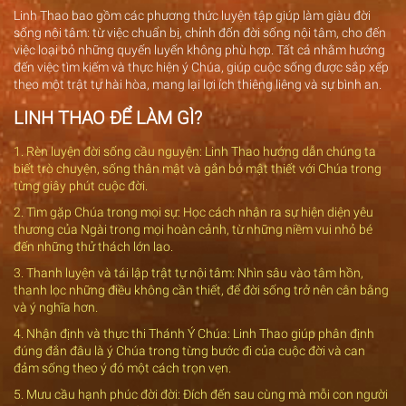
Linh Thao bao gồm các phương thức luyện tập giúp làm giàu đời
sống nội tâm: từ việc chuẩn bị, chỉnh đốn đời sống nội tâm, cho đến
việc loại bỏ những quyến luyến không phù hợp. Tất cả nhằm hướng
đến việc tìm kiếm và thực hiện ý Chúa, giúp cuộc sống được sắp xếp
theo một trật tự hài hòa, mang lại lợi ích thiêng liêng và sự bình an.
LINH THAO ĐỂ LÀM GÌ?
1. Rèn luyện đời sống cầu nguyện: Linh Thao hướng dẫn chúng ta
biết trò chuyện, sống thân mật và gắn bó mật thiết với Chúa trong
từng giây phút cuộc đời.
2. Tìm gặp Chúa trong mọi sự: Học cách nhận ra sự hiện diện yêu
thương của Ngài trong mọi hoàn cảnh, từ những niềm vui nhỏ bé
đến những thử thách lớn lao.
3. Thanh luyện và tái lập trật tự nội tâm: Nhìn sâu vào tâm hồn,
thanh lọc những điều không cần thiết, để đời sống trở nên cân bằng
và ý nghĩa hơn.
4. Nhận định và thực thi Thánh Ý Chúa: Linh Thao giúp phân định
đúng đắn đâu là ý Chúa trong từng bước đi của cuộc đời và can
đảm sống theo ý đó một cách trọn vẹn.
5. Mưu cầu hạnh phúc đời đời: Đích đến sau cùng mà mỗi con người