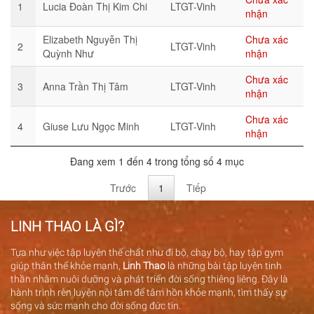
1
Lucia Đoàn Thị Kim Chi
LTGT-Vinh
nhận
Elizabeth Nguyễn Thị
Chưa xác
2
LTGT-Vinh
Quỳnh Như
nhận
Chưa xác
3
Anna Trần Thị Tâm
LTGT-Vinh
nhận
Chưa xác
4
Giuse Lưu Ngọc Minh
LTGT-Vinh
nhận
Đang xem 1 đến 4 trong tổng số 4 mục
Trước
1
Tiếp
LINH THAO LÀ GÌ?
Tựa như việc tập luyện thể chất như đi bộ, chạy bộ, hay tập gym
giúp thân thể khỏe mạnh,
Linh Thao
là những bài tập luyện tinh
thần nhằm nuôi dưỡng và phát triển đời sống thiêng liêng. Đây là
hành trình rèn luyện nội tâm để tâm hồn khỏe mạnh, tìm thấy sự
sống và sức mạnh cho đời sống đức tin.