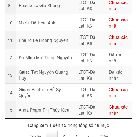
LTGT-Đà
Chưa xác
9
Phaolô Lê Gia Khang
Lạt, K6
nhận
LTGT-Đà
Chưa xác
10
Maria Đỗ Hoài Anh
Lạt, K6
nhận
LTGT-Đà
Chưa xác
11
Phê-rô Lê Hoàng Nguyên
Lạt, K6
nhận
LTGT-Đà
Đã xác
12
Đa Minh Mai Trung Nguyên
Lạt, K6
nhận
Giuse Tất Nguyễn Quang
LTGT-Đà
Đã xác
13
Huy
Lạt, K6
nhận
Gioan Baotixita Hồ Sỹ
LTGT-Đà
Chưa xác
14
Quyền
Lạt, K6
nhận
LTGT-Đà
Chưa xác
15
Anna Phạm Thị Thúy Kiều
Lạt, K6
nhận
Đang xem 1 đến 15 trong tổng số 46 mục
Trước
1
2
3
4
Tiếp