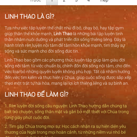
LINH THAO LÀ GÌ?
Tựa như việc tập luyện thể chất như đi bộ, chạy bộ, hay tập gym
giúp thân thể khỏe mạnh,
Linh Thao
là những bài tập luyện tinh
thần nhằm nuôi dưỡng và phát triển đời sống thiêng liêng. Đây là
hành trình rèn luyện nội tâm để tâm hồn khỏe mạnh, tìm thấy sự
sống và sức mạnh cho đời sống đức tin.
Linh Thao bao gồm các phương thức luyện tập giúp làm giàu đời
sống nội tâm: từ việc chuẩn bị, chỉnh đốn đời sống nội tâm, cho đến
việc loại bỏ những quyến luyến không phù hợp. Tất cả nhằm hướng
đến việc tìm kiếm và thực hiện ý Chúa, giúp cuộc sống được sắp xếp
theo một trật tự hài hòa, mang lại lợi ích thiêng liêng và sự bình an.
LINH THAO ĐỂ LÀM GÌ?
1. Rèn luyện đời sống cầu nguyện: Linh Thao hướng dẫn chúng ta
biết trò chuyện, sống thân mật và gắn bó mật thiết với Chúa trong
từng giây phút cuộc đời.
2. Tìm gặp Chúa trong mọi sự: Học cách nhận ra sự hiện diện yêu
thương của Ngài trong mọi hoàn cảnh, từ những niềm vui nhỏ bé