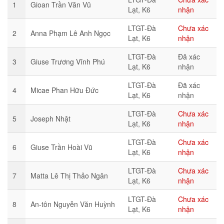
1
Gioan Trần Văn Vũ
Lạt, K6
nhận
LTGT-Đà
Chưa xác
2
Anna Phạm Lê Anh Ngọc
Lạt, K6
nhận
LTGT-Đà
Đã xác
3
Giuse Trương Vĩnh Phú
Lạt, K6
nhận
LTGT-Đà
Đã xác
4
Micae Phan Hữu Đức
Lạt, K6
nhận
LTGT-Đà
Chưa xác
5
Joseph Nhật
Lạt, K6
nhận
LTGT-Đà
Chưa xác
6
Giuse Trần Hoài Vũ
Lạt, K6
nhận
LTGT-Đà
Chưa xác
7
Matta Lê Thị Thảo Ngân
Lạt, K6
nhận
LTGT-Đà
Chưa xác
8
An-tôn Nguyễn Văn Huỳnh
Lạt, K6
nhận