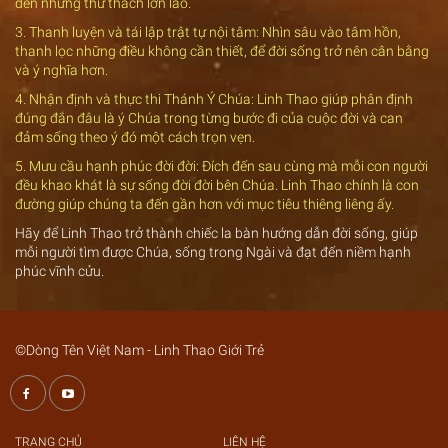
đến những thử thách lớn lao.
3. Thanh luyện và tái lập trật tự nội tâm: Nhìn sâu vào tâm hồn,
thanh lọc những điều không cần thiết, để đời sống trở nên cân bằng
và ý nghĩa hơn.
4. Nhận định và thực thi Thánh Ý Chúa: Linh Thao giúp phân định
đúng đắn đâu là ý Chúa trong từng bước đi của cuộc đời và can
đảm sống theo ý đó một cách trọn vẹn.
5. Mưu cầu hạnh phúc đời đời: Đích đến sau cùng mà mỗi con người
đều khao khát là sự sống đời đời bên Chúa. Linh Thao chính là con
đường giúp chúng ta đến gần hơn với mục tiêu thiêng liêng ấy.
Hãy để Linh Thao trở thành chiếc la bàn hướng dẫn đời sống, giúp
mỗi người tìm được Chúa, sống trong Ngài và đạt đến niềm hạnh
phúc vĩnh cửu.
©Dòng Tên Việt Nam - Linh Thao Giới Trẻ
TRANG CHỦ
LIÊN HỆ