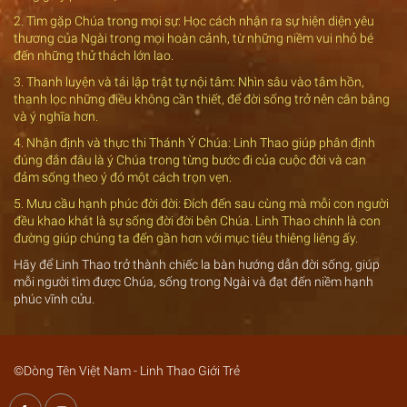
2. Tìm gặp Chúa trong mọi sự: Học cách nhận ra sự hiện diện yêu
thương của Ngài trong mọi hoàn cảnh, từ những niềm vui nhỏ bé
đến những thử thách lớn lao.
3. Thanh luyện và tái lập trật tự nội tâm: Nhìn sâu vào tâm hồn,
thanh lọc những điều không cần thiết, để đời sống trở nên cân bằng
và ý nghĩa hơn.
4. Nhận định và thực thi Thánh Ý Chúa: Linh Thao giúp phân định
đúng đắn đâu là ý Chúa trong từng bước đi của cuộc đời và can
đảm sống theo ý đó một cách trọn vẹn.
5. Mưu cầu hạnh phúc đời đời: Đích đến sau cùng mà mỗi con người
đều khao khát là sự sống đời đời bên Chúa. Linh Thao chính là con
đường giúp chúng ta đến gần hơn với mục tiêu thiêng liêng ấy.
Hãy để Linh Thao trở thành chiếc la bàn hướng dẫn đời sống, giúp
mỗi người tìm được Chúa, sống trong Ngài và đạt đến niềm hạnh
phúc vĩnh cửu.
©Dòng Tên Việt Nam - Linh Thao Giới Trẻ