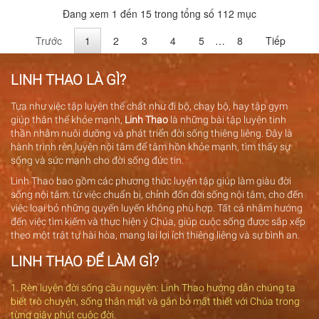
Đang xem 1 đến 15 trong tổng số 112 mục
Trước
1
2
3
4
5
…
8
Tiếp
LINH THAO LÀ GÌ?
Tựa như việc tập luyện thể chất như đi bộ, chạy bộ, hay tập gym
giúp thân thể khỏe mạnh,
Linh Thao
là những bài tập luyện tinh
thần nhằm nuôi dưỡng và phát triển đời sống thiêng liêng. Đây là
hành trình rèn luyện nội tâm để tâm hồn khỏe mạnh, tìm thấy sự
sống và sức mạnh cho đời sống đức tin.
Linh Thao bao gồm các phương thức luyện tập giúp làm giàu đời
sống nội tâm: từ việc chuẩn bị, chỉnh đốn đời sống nội tâm, cho đến
việc loại bỏ những quyến luyến không phù hợp. Tất cả nhằm hướng
đến việc tìm kiếm và thực hiện ý Chúa, giúp cuộc sống được sắp xếp
theo một trật tự hài hòa, mang lại lợi ích thiêng liêng và sự bình an.
LINH THAO ĐỂ LÀM GÌ?
1. Rèn luyện đời sống cầu nguyện: Linh Thao hướng dẫn chúng ta
biết trò chuyện, sống thân mật và gắn bó mật thiết với Chúa trong
từng giây phút cuộc đời.