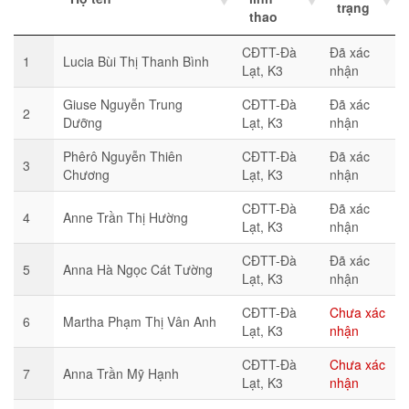
trạng
thao
CĐTT-Đà
Đã xác
1
Lucia Bùi Thị Thanh Bình
Lạt, K3
nhận
Giuse Nguyễn Trung
CĐTT-Đà
Đã xác
2
Dưỡng
Lạt, K3
nhận
Phêrô Nguyễn Thiên
CĐTT-Đà
Đã xác
3
Chương
Lạt, K3
nhận
CĐTT-Đà
Đã xác
4
Anne Trần Thị Hường
Lạt, K3
nhận
CĐTT-Đà
Đã xác
5
Anna Hà Ngọc Cát Tường
Lạt, K3
nhận
CĐTT-Đà
Chưa xác
6
Martha Phạm Thị Vân Anh
Lạt, K3
nhận
CĐTT-Đà
Chưa xác
7
Anna Trần Mỹ Hạnh
Lạt, K3
nhận