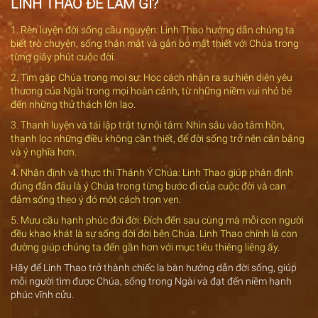
LINH THAO ĐỂ LÀM GÌ?
1. Rèn luyện đời sống cầu nguyện: Linh Thao hướng dẫn chúng ta
biết trò chuyện, sống thân mật và gắn bó mật thiết với Chúa trong
từng giây phút cuộc đời.
2. Tìm gặp Chúa trong mọi sự: Học cách nhận ra sự hiện diện yêu
thương của Ngài trong mọi hoàn cảnh, từ những niềm vui nhỏ bé
đến những thử thách lớn lao.
3. Thanh luyện và tái lập trật tự nội tâm: Nhìn sâu vào tâm hồn,
thanh lọc những điều không cần thiết, để đời sống trở nên cân bằng
và ý nghĩa hơn.
4. Nhận định và thực thi Thánh Ý Chúa: Linh Thao giúp phân định
đúng đắn đâu là ý Chúa trong từng bước đi của cuộc đời và can
đảm sống theo ý đó một cách trọn vẹn.
5. Mưu cầu hạnh phúc đời đời: Đích đến sau cùng mà mỗi con người
đều khao khát là sự sống đời đời bên Chúa. Linh Thao chính là con
đường giúp chúng ta đến gần hơn với mục tiêu thiêng liêng ấy.
Hãy để Linh Thao trở thành chiếc la bàn hướng dẫn đời sống, giúp
mỗi người tìm được Chúa, sống trong Ngài và đạt đến niềm hạnh
phúc vĩnh cửu.