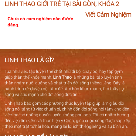
LINH THAO GIỚI TRẺ TẠI SÀI GÒN, KHÓA 2
Viết Cảm Nghiệm
Chưa có cảm nghiệm nào được
đăng.
LINH THAO LÀ GÌ?
Tựa như việc tập luyện thể chất như đi bộ, chạy bộ, hay tập gym
giúp thân thể khỏe mạnh,
Linh Thao
là những bài tập luyện tinh
thần nhằm nuôi dưỡng và phát triển đời sống thiêng liêng. Đây là
hành trình rèn luyện nội tâm để tâm hồn khỏe mạnh, tìm thấy sự
sống và sức mạnh cho đời sống đức tin.
Linh Thao bao gồm các phương thức luyện tập giúp làm giàu đời
sống nội tâm: từ việc chuẩn bị, chỉnh đốn đời sống nội tâm, cho đến
việc loại bỏ những quyến luyến không phù hợp. Tất cả nhằm hướng
đến việc tìm kiếm và thực hiện ý Chúa, giúp cuộc sống được sắp xếp
theo một trật tự hài hòa, mang lại lợi ích thiêng liêng và sự bình an.