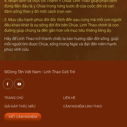
4. Nhận định và thực thi Thánh Ý Chúa: Linh Thao giúp phân định
đúng đắn đâu là ý Chúa trong từng bước đi của cuộc đời và can
đảm sống theo ý đó một cách trọn vẹn.
5. Mưu cầu hạnh phúc đời đời: Đích đến sau cùng mà mỗi con người
đều khao khát là sự sống đời đời bên Chúa. Linh Thao chính là con
đường giúp chúng ta đến gần hơn với mục tiêu thiêng liêng ấy.
Hãy để Linh Thao trở thành chiếc la bàn hướng dẫn đời sống, giúp
mỗi người tìm được Chúa, sống trong Ngài và đạt đến niềm hạnh
phúc vĩnh cửu.
©Dòng Tên Việt Nam - Linh Thao Giới Trẻ
TRANG CHỦ
LIÊN HỆ
GIẢI ĐÁP THẮC MẮC
CẢM NGHIỆM LINH THAO
VIẾT CẢM NGHIỆM