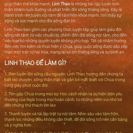
giúp thân thể khỏe mạnh,
Linh Thao
là những bài tập luyện tinh
thần nhằm nuôi dưỡng và phát triển đời sống thiêng liêng. Đây là
hành trình rèn luyện nội tâm để tâm hồn khỏe mạnh, tìm thấy sự
sống và sức mạnh cho đời sống đức tin.
Linh Thao bao gồm các phương thức luyện tập giúp làm giàu đời
sống nội tâm: từ việc chuẩn bị, chỉnh đốn đời sống nội tâm, cho đến
việc loại bỏ những quyến luyến không phù hợp. Tất cả nhằm hướng
đến việc tìm kiếm và thực hiện ý Chúa, giúp cuộc sống được sắp xếp
theo một trật tự hài hòa, mang lại lợi ích thiêng liêng và sự bình an.
LINH THAO ĐỂ LÀM GÌ?
1. Rèn luyện đời sống cầu nguyện: Linh Thao hướng dẫn chúng ta
biết trò chuyện, sống thân mật và gắn bó mật thiết với Chúa trong
từng giây phút cuộc đời.
2. Tìm gặp Chúa trong mọi sự: Học cách nhận ra sự hiện diện yêu
thương của Ngài trong mọi hoàn cảnh, từ những niềm vui nhỏ bé
đến những thử thách lớn lao.
3. Thanh luyện và tái lập trật tự nội tâm: Nhìn sâu vào tâm hồn,
thanh lọc những điều không cần thiết, để đời sống trở nên cân bằng
và ý nghĩa hơn.