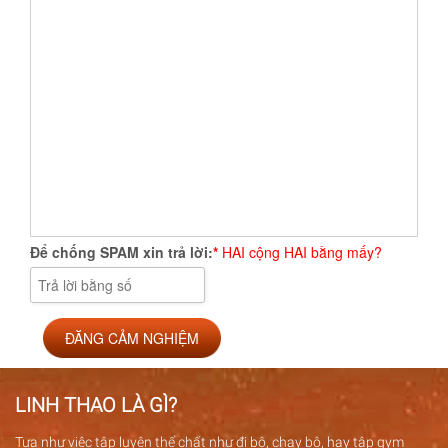
Để chống SPAM xin trả lời:
*
HAI cộng HAI bằng mấy?
LINH THAO LÀ GÌ?
Tựa như việc tập luyện thể chất như đi bộ, chạy bộ, hay tập gym