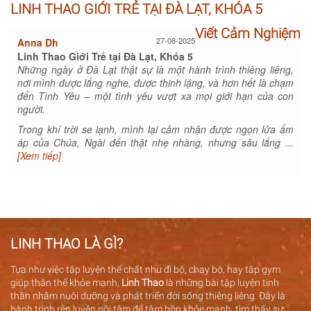
LINH THAO GIỚI TRẺ TẠI ĐÀ LẠT, KHÓA 5
Viết Cảm Nghiệm
27-08-2025
Anna Dh
Linh Thao Giới Trẻ tại Đà Lạt, Khóa 5
Những ngày ở Đà Lạt thật sự là một hành trình thiêng liêng,
nơi mình được lắng nghe, được thinh lặng, và hơn hết là chạm
đến Tình Yêu – một tình yêu vượt xa mọi giới hạn của con
người.
Trong khí trời se lạnh, mình lại cảm nhận được ngọn lửa ấm
áp của Chúa, Ngài đến thật nhẹ nhàng, nhưng sâu lắng ...
[Xem tiếp]
LINH THAO LÀ GÌ?
Tựa như việc tập luyện thể chất như đi bộ, chạy bộ, hay tập gym
giúp thân thể khỏe mạnh,
Linh Thao
là những bài tập luyện tinh
thần nhằm nuôi dưỡng và phát triển đời sống thiêng liêng. Đây là
hành trình rèn luyện nội tâm để tâm hồn khỏe mạnh, tìm thấy sự