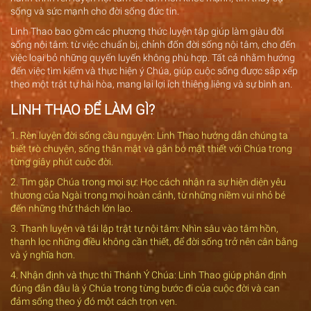
sống và sức mạnh cho đời sống đức tin.
Linh Thao bao gồm các phương thức luyện tập giúp làm giàu đời
sống nội tâm: từ việc chuẩn bị, chỉnh đốn đời sống nội tâm, cho đến
việc loại bỏ những quyến luyến không phù hợp. Tất cả nhằm hướng
đến việc tìm kiếm và thực hiện ý Chúa, giúp cuộc sống được sắp xếp
theo một trật tự hài hòa, mang lại lợi ích thiêng liêng và sự bình an.
LINH THAO ĐỂ LÀM GÌ?
1. Rèn luyện đời sống cầu nguyện: Linh Thao hướng dẫn chúng ta
biết trò chuyện, sống thân mật và gắn bó mật thiết với Chúa trong
từng giây phút cuộc đời.
2. Tìm gặp Chúa trong mọi sự: Học cách nhận ra sự hiện diện yêu
thương của Ngài trong mọi hoàn cảnh, từ những niềm vui nhỏ bé
đến những thử thách lớn lao.
3. Thanh luyện và tái lập trật tự nội tâm: Nhìn sâu vào tâm hồn,
thanh lọc những điều không cần thiết, để đời sống trở nên cân bằng
và ý nghĩa hơn.
4. Nhận định và thực thi Thánh Ý Chúa: Linh Thao giúp phân định
đúng đắn đâu là ý Chúa trong từng bước đi của cuộc đời và can
đảm sống theo ý đó một cách trọn vẹn.