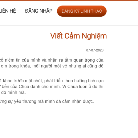
LIÊN HỆ
ĐĂNG NHẬP
ĐĂNG KÝ LINH THAO
Viết Cảm Nghiệm
07-07-2023
 cố niềm tin của mình và nhận ra tầm quan trọng của
 em trong khóa, mỗi người một vẻ nhưng ai cũng dễ
 khác trước một chút, phát triển theo hướng tích cực
 bến của Chúa dành cho mình. Vì Chúa luôn ở đó thì
g đỡ mình mà.
 những sự yêu thương mà mình đã cảm nhận được.