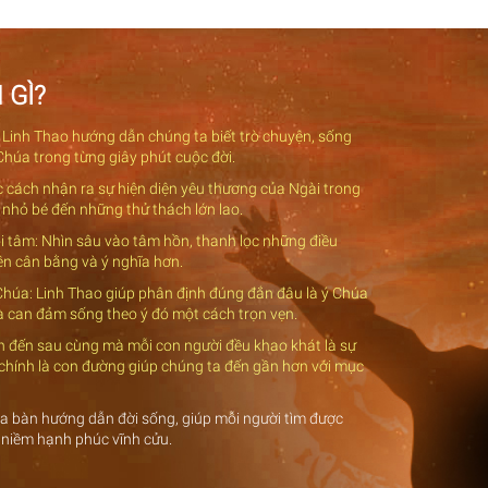
 GÌ?
 Linh Thao hướng dẫn chúng ta biết trò chuyện, sống
Chúa trong từng giây phút cuộc đời.
c cách nhận ra sự hiện diện yêu thương của Ngài trong
 nhỏ bé đến những thử thách lớn lao.
nội tâm: Nhìn sâu vào tâm hồn, thanh lọc những điều
nên cân bằng và ý nghĩa hơn.
 Chúa: Linh Thao giúp phân định đúng đắn đâu là ý Chúa
và can đảm sống theo ý đó một cách trọn vẹn.
ch đến sau cùng mà mỗi con người đều khao khát là sự
 chính là con đường giúp chúng ta đến gần hơn với mục
la bàn hướng dẫn đời sống, giúp mỗi người tìm được
 niềm hạnh phúc vĩnh cửu.