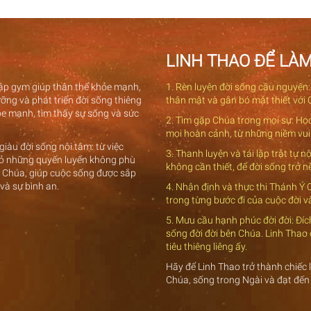
LINH THAO ĐỂ LÀM
 tập gym giúp thân thể khỏe mạnh,
1. Rèn luyện đời sống cầu nguyện:
ỡng và phát triển đời sống thiêng
thân mật và gắn bó mật thiết với 
hỏe mạnh, tìm thấy sự sống và sức
2. Tìm gặp Chúa trong mọi sự: Họ
mọi hoàn cảnh, từ những niềm vui
iàu đời sống nội tâm: từ việc
3. Thanh luyện và tái lập trật tự 
 bỏ những quyến luyến không phù
không cần thiết, để đời sống trở 
ý Chúa, giúp cuộc sống được sắp
 và sự bình an.
4. Nhận định và thực thi Thánh Ý
trong từng bước đi của cuộc đời 
5. Mưu cầu hạnh phúc đời đời: Đí
sống đời đời bên Chúa. Linh Thao
tiêu thiêng liêng ấy.
Hãy để Linh Thao trở thành chiếc 
Chúa, sống trong Ngài và đạt đến