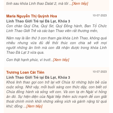
tình sau khóa Linh thao Dalat 2, mà tôi ...
[Xem tiếp]
10-07-2023
Maria Nguyễn Thị Quỳnh Hoa
Linh Thao Giới Trẻ tại Đà Lạt, Khóa 3
Con chào Quý Cha, Quý Sơ, Quý Đồng hành, Ban Tổ Chức
Linh Thao Giới Trẻ và các bạn Thao viên rất thương mến,
Năm nay là lần thứ 3 con tham gia khóa Linh Thao, không quá
nhiều nhưng vừa đủ để thôi thúc con chia sẻ với mọi
người những ân tình mà con đã nhận được trong khóa Linh
Thao Đà Lạt 3 vừa qua.
Con thật hạnh phúc, vì trướ...
[Xem tiếp]
10-07-2023
Trương Loan Cát Tiên
Linh Thao Giới Trẻ tại Đà Lạt, Khóa 3
Khoá linh thao gọi con trở lại với Chúa từ những bộn bề của
cuộc sống. Nhờ vậy, mỗi buổi sáng con thức dậy, con biết có
Chúa đồng hành và sống với con. Và con tạ ơn Ngài vì hồng
ân đó. Sự hiện diện của Ngài tiếp thêm sức mạnh để con giải
thoái chính mình khỏi những xiềng xích và gánh nặng từ quá
khứ; đồng ...
[Xem tiếp]