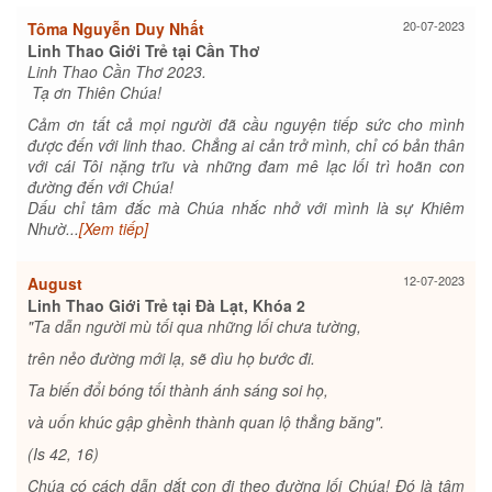
20-07-2023
Tôma Nguyễn Duy Nhất
Linh Thao Giới Trẻ tại Cần Thơ
Linh Thao Cần Thơ 2023.
Tạ ơn Thiên Chúa!
Cảm ơn tất cả mọi người đã cầu nguyện tiếp sức cho mình
được đến với linh thao. Chẳng ai cản trở mình, chỉ có bản thân
với cái Tôi nặng trĩu và những đam mê lạc lối trì hoãn con
đường đến với Chúa!
Dấu chỉ tâm đắc mà Chúa nhắc nhở với mình là sự Khiêm
Nhườ...
[Xem tiếp]
12-07-2023
August
Linh Thao Giới Trẻ tại Đà Lạt, Khóa 2
"Ta dẫn người mù tối qua những lối chưa tường,
trên nẻo đường mới lạ, sẽ dìu họ bước đi.
Ta biến đổi bóng tối thành ánh sáng soi họ,
và uốn khúc gập ghềnh thành quan lộ thẳng băng".
(Is 42, 16)
Chúa có cách dẫn dắt con đi theo đường lối Chúa! Đó là tâm