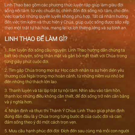
Linh Thao bao gồm các phương thức luyện tập giúp làm giàu đời
sống nội tâm: từ việc chuẩn bị, chỉnh đốn đời sống nội tâm, cho đến
việc loại bỏ những quyến luyến không phù hợp. Tất cả nhằm hướng
đến việc tìm kiếm và thực hiện ý Chúa, giúp cuộc sống được sắp xếp
theo một trật tự hài hòa, mang lại lợi ích thiêng liêng và sự bình an.
LINH THAO ĐỂ LÀM GÌ?
1. Rèn luyện đời sống cầu nguyện: Linh Thao hướng dẫn chúng ta
biết trò chuyện, sống thân mật và gắn bó mật thiết với Chúa trong
từng giây phút cuộc đời.
2. Tìm gặp Chúa trong mọi sự: Học cách nhận ra sự hiện diện yêu
thương của Ngài trong mọi hoàn cảnh, từ những niềm vui nhỏ bé
đến những thử thách lớn lao.
3. Thanh luyện và tái lập trật tự nội tâm: Nhìn sâu vào tâm hồn,
thanh lọc những điều không cần thiết, để đời sống trở nên cân bằng
và ý nghĩa hơn.
4. Nhận định và thực thi Thánh Ý Chúa: Linh Thao giúp phân định
đúng đắn đâu là ý Chúa trong từng bước đi của cuộc đời và can
đảm sống theo ý đó một cách trọn vẹn.
5. Mưu cầu hạnh phúc đời đời: Đích đến sau cùng mà mỗi con người