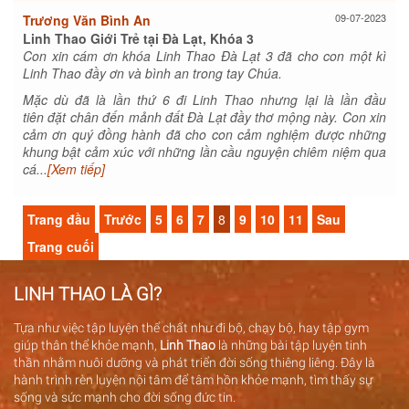
09-07-2023
Trương Văn Bình An
Linh Thao Giới Trẻ tại Đà Lạt, Khóa 3
Con xin cám ơn khóa Linh Thao Đà Lạt 3 đã cho con một kì
Linh Thao đầy ơn và bình an trong tay Chúa.
Mặc dù đã là lần thứ 6 đi Linh Thao nhưng lại là lần đầu
tiên đặt chân đến mảnh đất Đà Lạt đầy thơ mộng này. Con xin
cảm ơn quý đồng hành đã cho con cảm nghiệm được những
khung bật cảm xúc với những lần cầu nguyện chiêm niệm qua
cá...
[Xem tiếp]
Trang đầu
Trước
5
6
7
8
9
10
11
Sau
Trang cuối
LINH THAO LÀ GÌ?
Tựa như việc tập luyện thể chất như đi bộ, chạy bộ, hay tập gym
giúp thân thể khỏe mạnh,
Linh Thao
là những bài tập luyện tinh
thần nhằm nuôi dưỡng và phát triển đời sống thiêng liêng. Đây là
hành trình rèn luyện nội tâm để tâm hồn khỏe mạnh, tìm thấy sự
sống và sức mạnh cho đời sống đức tin.