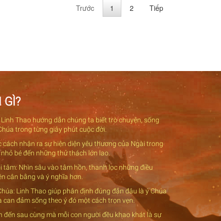
Trước
1
2
Tiếp
 GÌ?
 Linh Thao hướng dẫn chúng ta biết trò chuyện, sống
Chúa trong từng giây phút cuộc đời.
c cách nhận ra sự hiện diện yêu thương của Ngài trong
 nhỏ bé đến những thử thách lớn lao.
nội tâm: Nhìn sâu vào tâm hồn, thanh lọc những điều
nên cân bằng và ý nghĩa hơn.
 Chúa: Linh Thao giúp phân định đúng đắn đâu là ý Chúa
và can đảm sống theo ý đó một cách trọn vẹn.
ch đến sau cùng mà mỗi con người đều khao khát là sự