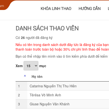
Nam
KHÓA LINH THAO
HƯỚNG DẪN
DANH SÁCH THAO VIÊN
Có
26
người đã đăng ký
Nếu có tên trong danh sách dưới đây tức là đăng ký của bạn
thanh toán trước toàn bộ hoặc 30% chi phí linh thao để hoàn 
Bạn có thể nhập tên mình vào ô tìm kiếm phía dưới để kiểm
Xem
mục
Họ tên
1
Catarina Nguyễn Thị Thu Hiền
2
Têrêsa Võ Minh Anh
3
Giuse Nguyễn Văn Khánh