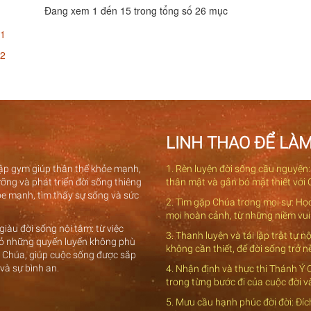
Đang xem 1 đến 15 trong tổng số 26 mục
 1
 2
LINH THAO ĐỂ LÀM
 tập gym giúp thân thể khỏe mạnh,
1. Rèn luyện đời sống cầu nguyện:
ỡng và phát triển đời sống thiêng
thân mật và gắn bó mật thiết với 
hỏe mạnh, tìm thấy sự sống và sức
2. Tìm gặp Chúa trong mọi sự: Họ
mọi hoàn cảnh, từ những niềm vui
iàu đời sống nội tâm: từ việc
3. Thanh luyện và tái lập trật tự 
 bỏ những quyến luyến không phù
không cần thiết, để đời sống trở 
ý Chúa, giúp cuộc sống được sắp
 và sự bình an.
4. Nhận định và thực thi Thánh Ý
trong từng bước đi của cuộc đời 
5. Mưu cầu hạnh phúc đời đời: Đí