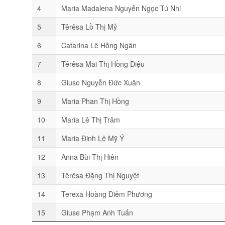
4
Maria Madalena Nguyễn Ngọc Tú Nhi
5
Têrêsa Lồ Thị Mỷ
6
Catarina Lê Hồng Ngân
7
Têrêsa Mai Thị Hồng Diệu
8
Giuse Nguyễn Đức Xuân
9
Maria Phan Thị Hồng
10
Maria Lê Thị Trâm
11
Maria Đinh Lê Mỹ Ý
12
Anna Bùi Thị Hiên
13
Têrêsa Đặng Thị Nguyệt
14
Terexa Hoàng Diễm Phương
15
Giuse Phạm Anh Tuấn